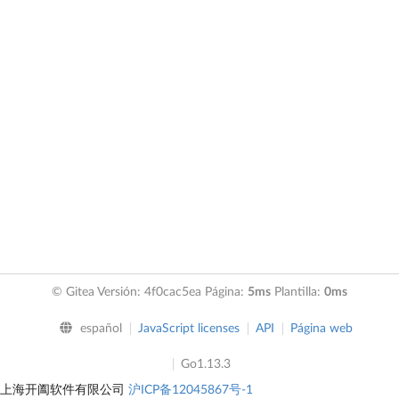
© Gitea Versión: 4f0cac5ea Página:
5ms
Plantilla:
0ms
español
JavaScript licenses
API
Página web
Go1.13.3
上海开阖软件有限公司
沪ICP备12045867号-1