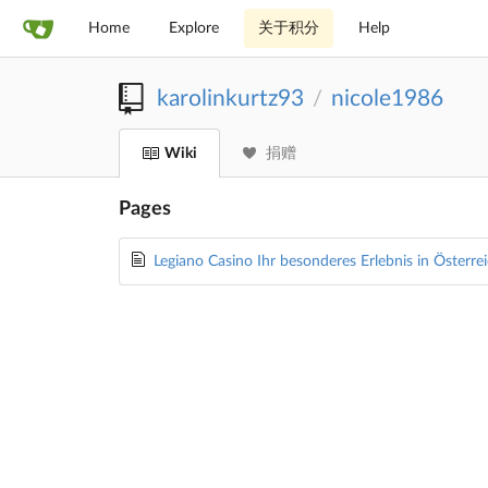
Home
Explore
关于积分
Help
karolinkurtz93
nicole1986
/
Wiki
捐赠
Pages
Legiano Casino Ihr besonderes Erlebnis in Österre