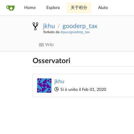
Home
Esplora
关于积分
Aiuto
jkhu
gooderp_tax
/
forkato da
dquo/gooderp_tax
Wiki
Osservatori
jkhu
Si è unito il Feb 01, 2020