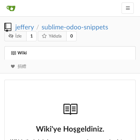
jeffery
sublime-odoo-snippets
/
1
0
İzle
Yıldızla
Wiki
捐赠
Wiki'ye Hoşgeldiniz.