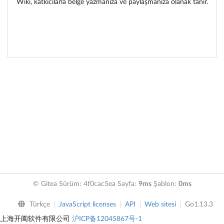
Wiki, katkıcılarla belge yazmanıza ve paylaşmanıza olanak tanır.
© Gitea Sürüm: 4f0cac5ea Sayfa:
9ms
Şablon:
0ms
Türkçe
JavaScript licenses
API
Web sitesi
Go1.13.3
上海开阖软件有限公司
沪ICP备12045867号-1