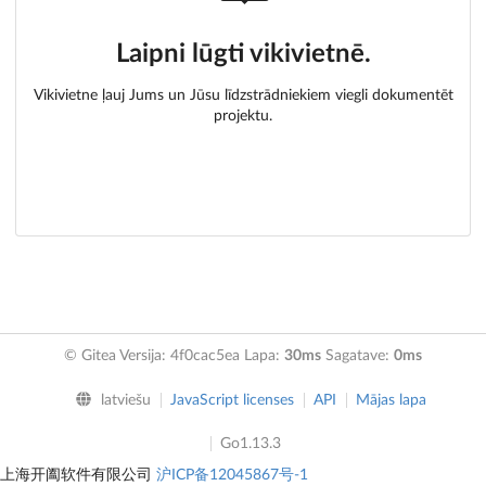
Laipni lūgti vikivietnē.
Vikivietne ļauj Jums un Jūsu līdzstrādniekiem viegli dokumentēt
projektu.
© Gitea Versija: 4f0cac5ea Lapa:
30ms
Sagatave:
0ms
latviešu
JavaScript licenses
API
Mājas lapa
Go1.13.3
上海开阖软件有限公司
沪ICP备12045867号-1