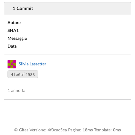
1 Commit
Autore
SHA1
Messaggio
Data
Silvia Lassetter
4fe6af4983
1 anno fa
© Gitea Versione: 4f0cac5ea Pagina:
18ms
Template:
0ms