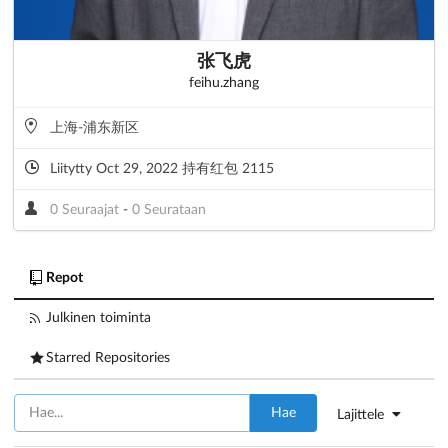
张飞虎
feihu.zhang
上海-浦东新区
Liitytty Oct 29, 2022 持有红包 2115
0 Seuraajat
-
0 Seurataan
Repot
Julkinen toiminta
Starred Repositories
Hae
Lajittele