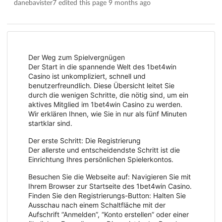
danebavister7 edited this page
9 months ago
Der Weg zum Spielvergnügen
Der Start in die spannende Welt des 1bet4win
Casino ist unkompliziert, schnell und
benutzerfreundlich. Diese Übersicht leitet Sie
durch die wenigen Schritte, die nötig sind, um ein
aktives Mitglied im 1bet4win Casino zu werden.
Wir erklären Ihnen, wie Sie in nur als fünf Minuten
startklar sind.
Der erste Schritt: Die Registrierung
Der allerste und entscheidendste Schritt ist die
Einrichtung Ihres persönlichen Spielerkontos.
Besuchen Sie die Webseite auf: Navigieren Sie mit
Ihrem Browser zur Startseite des 1bet4win Casino.
Finden Sie den Registrierungs-Button: Halten Sie
Ausschau nach einem Schaltfläche mit der
Aufschrift “Anmelden”, “Konto erstellen” oder einer