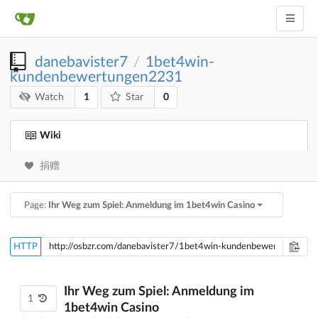
danebavister7
1bet4win-
/
kundenbewertungen2231
1
0
Watch
Star
Wiki
捐赠
Page:
Ihr Weg zum Spiel: Anmeldung im 1bet4win Casino
HTTP
Ihr Weg zum Spiel: Anmeldung im
1
1bet4win Casino