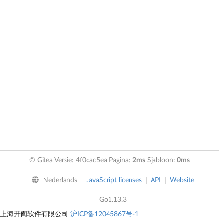
© Gitea Versie: 4f0cac5ea Pagina:
2ms
Sjabloon:
0ms
Nederlands
JavaScript licenses
API
Website
Go1.13.3
上海开阖软件有限公司
沪ICP备12045867号-1