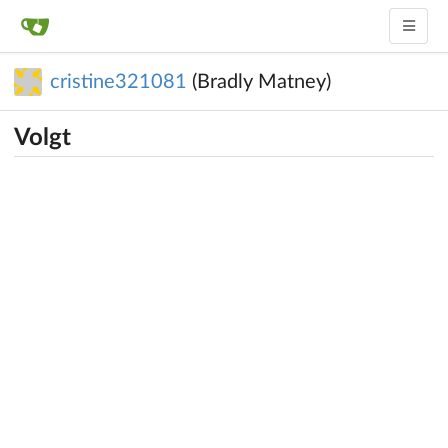
cristine321081
(Bradly Matney)
Volgt