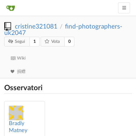
cristine321081
find-photographers-
/
uk2047
1
0
Segui
Vota
Wiki
捐赠
Osservatori
Bradly
Matney