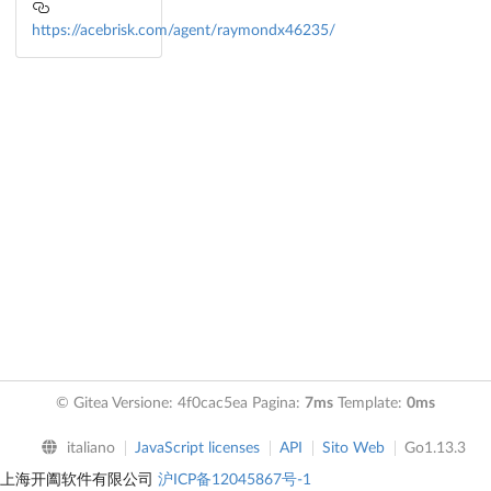
https://acebrisk.com/agent/raymondx46235/
© Gitea Versione: 4f0cac5ea Pagina:
7ms
Template:
0ms
italiano
JavaScript licenses
API
Sito Web
Go1.13.3
上海开阖软件有限公司
沪ICP备12045867号-1