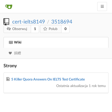
cert-ielts8149
3518694
/
1
0
Obserwuj
Polub
Wiki
捐赠
Strony
5 Killer Quora Answers On IELTS Test Certificate
Ostatnia aktualizacja
1 rok temu