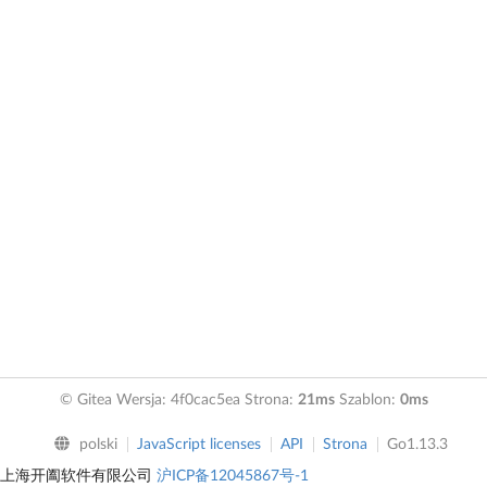
© Gitea Wersja: 4f0cac5ea Strona:
21ms
Szablon:
0ms
polski
JavaScript licenses
API
Strona
Go1.13.3
上海开阖软件有限公司
沪ICP备12045867号-1