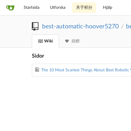
Startsida
Utforska
关于积分
Hjälp
best-automatic-hoover5270
b
/
Wiki
捐赠
Sidor
The 10 Most Scariest Things About Best Robotic