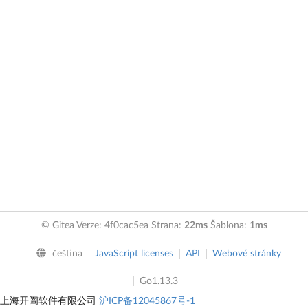
© Gitea Verze: 4f0cac5ea Strana:
22ms
Šablona:
1ms
čeština
JavaScript licenses
API
Webové stránky
Go1.13.3
上海开阖软件有限公司
沪ICP备12045867号-1