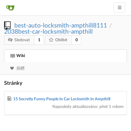
best-auto-locksmith-ampthill8111
/
2038best-car-locksmith-ampthill
1
0
Sledovat
Oblíbit
Wiki
捐赠
Stránky
15 Secretly Funny People In Car Locksmith In Ampthill
Naposledy aktualizováno:
před 1 rokem