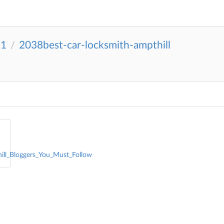
11
2038best-car-locksmith-ampthill
/
ill_Bloggers_You_Must_Follow