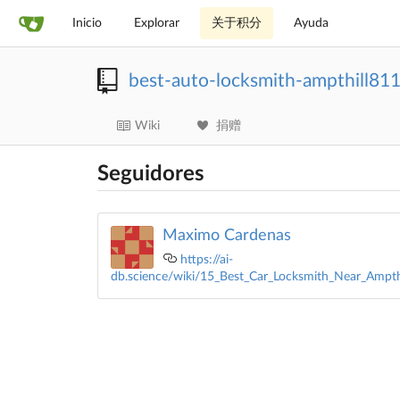
Inicio
Explorar
关于积分
Ayuda
best-auto-locksmith-ampthill81
Wiki
捐赠
Seguidores
Maximo Cardenas
https://ai-
db.science/wiki/15_Best_Car_Locksmith_Near_Ampth