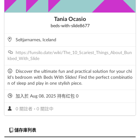
Tania Ocasio
beds-with-slide8677
Seltjarnarnes, Iceland
https://funsilo.date/wiki/The_10_Scariest_Things_About_Bun
kbed_With_Slide
Discover the ultimate fun and practical solution for your chi
ld's bedroom with Beds With Slides! Find the perfect combinatio
n of sleep and play in one stylish piece.
加入於 Aug 08, 2025 持有红包 0
0 關註者
-
0 關註中
儲存庫列表