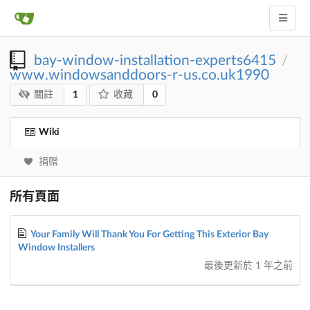
bay-window-installation-experts6415
/
www.windowsanddoors-r-us.co.uk1990
1
0
關註
收藏
Wiki
捐赠
所有頁面
Your Family Will Thank You For Getting This Exterior Bay
Window Installers
最後更新於
1 年之前