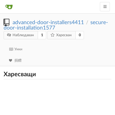
advanced-door-installers4411
secure-
/
door-installation1577
1
0
Наблюдаван
Харесван
Уики
捐赠
Харесващи