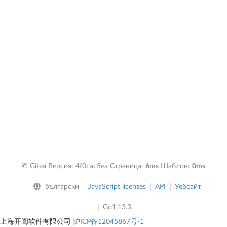
© Gitea Версия: 4f0cac5ea Страница:
6ms
Шаблон:
0ms
български
JavaScript licenses
API
Уебсайт
Go1.13.3
上海开阖软件有限公司
沪ICP备12045867号-1